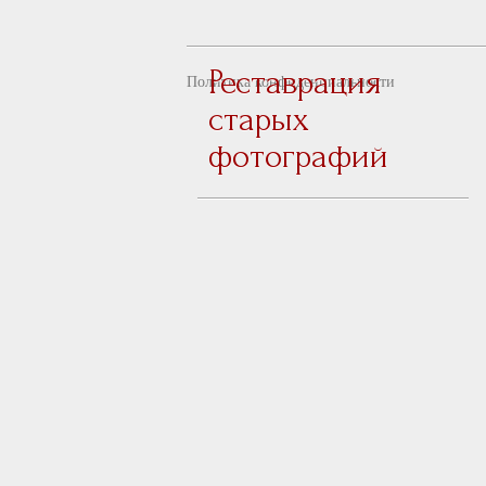
Реставрация
Политика конфиденциальности
старых
фотографий