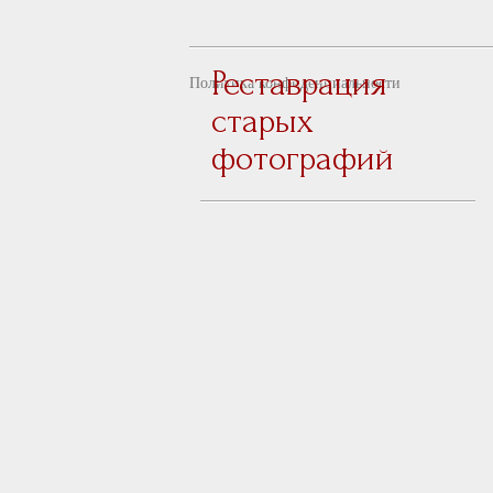
Реставрация
Политика конфиденциальности
старых
фотографий