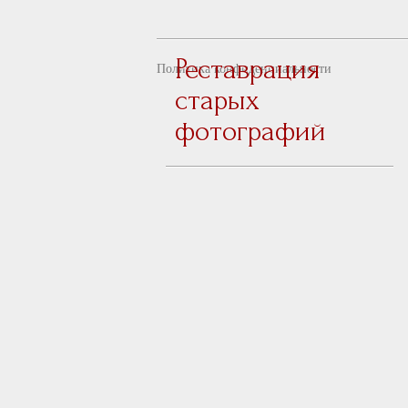
Реставрация
Политика конфиденциальности
старых
фотографий