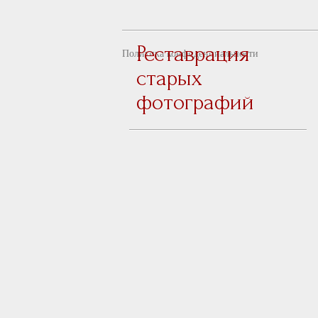
Реставрация
Политика конфиденциальности
старых
фотографий