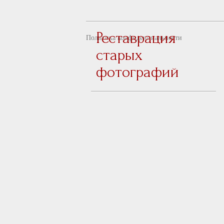
Реставрация
Политика конфиденциальности
старых
фотографий